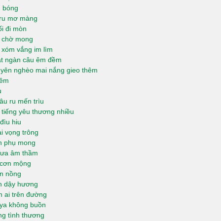
g bóng
i ru mơ màng
ối đi mòn
g chờ mong
u xóm vắng im lìm
mắt ngàn câu êm đềm
yên nghèo mai nắng gieo thêm
hêm
u
âu ru mến trìu
 tiếng yêu thương nhiều
đìu hiu
i vọng trông
nh phụ mong
ưa âm thầm
 cơn mộng
n nồng
n dậy hương
 ai trên đường
ya không buồn
ng tình thương