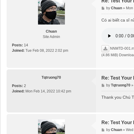
Re: Test Your
P
by
Chuan
»
Mon 
o
s
Có ai biết ca sĩ
t
Chuan
Site Admin
Posts:
14
NNMTD-001.
Joined:
Tue Feb 08, 2022 2:02 pm
(4.86 MiB) Downloa
Tqtruong70
Re: Test Your
P
by
Tqtruong70
Posts:
2
o
Joined:
Mon Feb 14, 2022 10:42 pm
s
Thank you Chú T
t
Re: Test Your
P
by
Chuan
»
Wed 