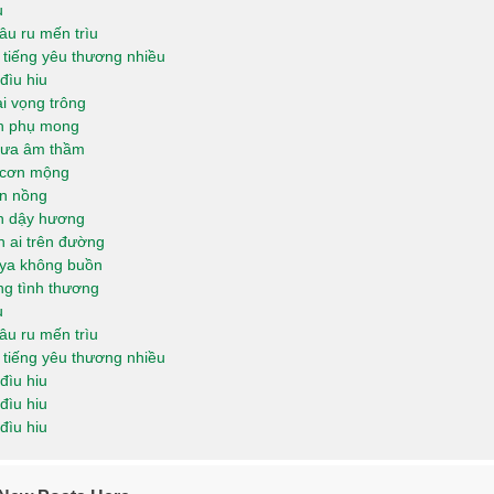
u
âu ru mến trìu
 tiếng yêu thương nhiều
đìu hiu
i vọng trông
nh phụ mong
ưa âm thầm
 cơn mộng
n nồng
n dậy hương
 ai trên đường
ya không buồn
ng tình thương
u
âu ru mến trìu
 tiếng yêu thương nhiều
đìu hiu
đìu hiu
đìu hiu