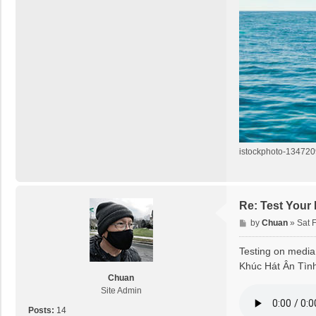
istockphoto-134720
Re: Test Your
P
by
Chuan
»
Sat 
o
s
Testing on media 
t
Khúc Hát Ân Tìn
Chuan
Site Admin
Posts:
14