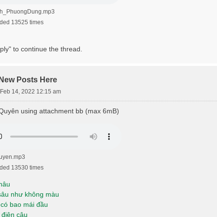
nh_PhuongDung.mp3
ded 13525 times
ply" to continue the thread.
 New Posts Here
Feb 14, 2022 12:15 am
uyên using attachment bb (max 6mB)
yen.mp3
ded 13530 times
hâu
sâu như không màu
có bao mái đầu
 điện câu