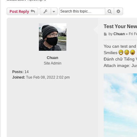
Search
Advance
Post Reply
Test Your New
P
by
Chuan
»
Fri 
o
s
You can test and 
t
Smilies
Chuan
Đánh chữ Tiếng V
Site Admin
Attach image: Jus
Posts:
14
Joined:
Tue Feb 08, 2022 2:02 pm