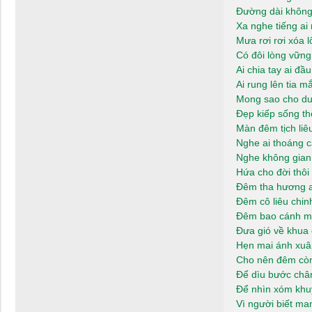
Đường dài khôn
Xa nghe tiếng a
Mưa rơi rơi xóa l
Có đôi lòng vữn
Ai chia tay ai đầ
Ai rung lên tia 
Mong sao cho du
Đẹp kiếp sống t
Màn đêm tịch liê
Nghe ai thoáng c
Nghe không gian
Hứa cho đời thôi 
Đêm tha hương a
Đêm cô liêu chi
Đêm bao cánh m
Đưa gió về khua
Hẹn mai ánh xuâ
Cho nên đêm cò
Để dìu bước chân
Để nhìn xóm khu
Vì người biết ma