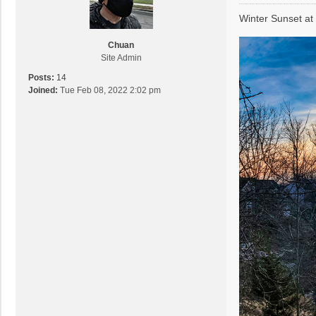
o
s
Winter Sunset a
t
Chuan
Site Admin
Posts:
14
Joined:
Tue Feb 08, 2022 2:02 pm