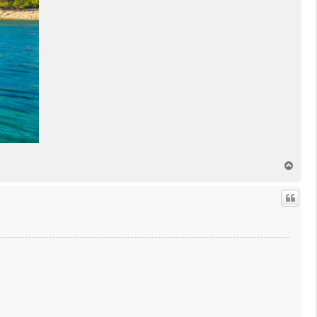
T
o
p