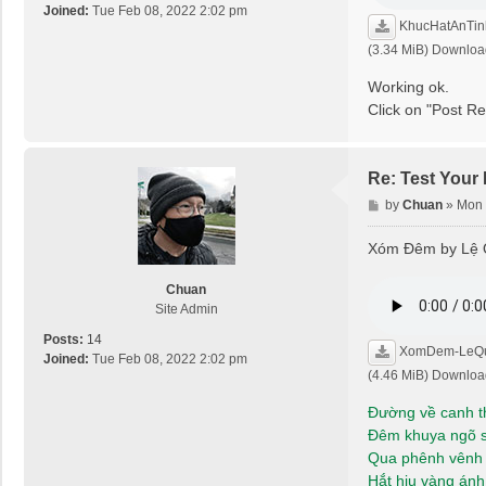
Joined:
Tue Feb 08, 2022 2:02 pm
KhucHatAnTi
(3.34 MiB) Downloa
Working ok.
Click on "Post Re
Re: Test Your
P
by
Chuan
»
Mon 
o
s
Xóm Đêm by Lệ Q
t
Chuan
Site Admin
Posts:
14
XomDem-LeQu
Joined:
Tue Feb 08, 2022 2:02 pm
(4.46 MiB) Downloa
Đường về canh t
Đêm khuya ngõ 
Qua phênh vênh 
Hắt hiu vàng ánh