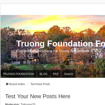
Truong Foundation F
Communications among the Truong descendants
TRUONG FOUNDATION
BLOG
FAQ
Search
Board index
Test New Posts
Test Your New Posts Here
Moderator:
Tqtruong70