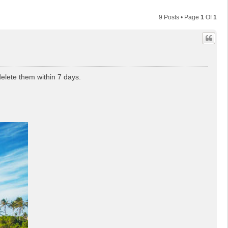
9 Posts • Page
1
Of
1
delete them within 7 days.