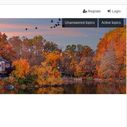
Register
Login
Unanswered topics
Active topics